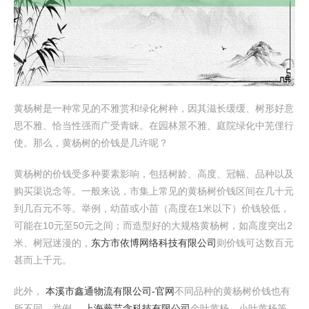
黄杨树是一种常见的不雅赏和绿化树种，因其滋长缓缓、树形好意
思不雅、恰当性强而广受青睐。在园林景不雅、庭院绿化中芜俚行
使。那么，黄杨树的价钱是几许呢？
黄杨树的价钱受多种要素影响，包括树龄、高度、冠幅、品种以及
购买渠说念等。一般来说，市集上常见的黄杨树价钱区间在几十元
到几百元不等。举例，幼苗或小苗（高度在1米以下）价钱较低，
可能在10元至50元之间；而造型好的大规格黄杨树，如高度突出2
米、树冠迷漫的，
东方市依博网络科技有限公司
则价钱可达数百元
甚而上千元。
此外，
本溪市鑫通物流有限公司-官网
不同品种的黄杨树价钱也有
所不同。举例，
上海薇芸含科技有限公司
金叶黄杨、小叶黄杨等