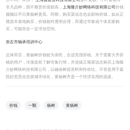
非凡品种，因不雅赏价值较高，
上海隆介妙网络科技有限公司
价钱
频频比平日黄杨树更高。同期，购买渠说念也会影响价钱，如从正
规苗木基地购买，价钱相对透明合理，而通过市集或个体卖家购
买，可能存在一定浮动空间。
崇左市轴承培训中心
总体而言，黄杨树价钱较为亲民，合适芜俚莳植。关于需要大齐莳
植的用户，冷落提前了解市集行情，并选拔正规渠说念购买上海隆
介妙网络科技有限公司，以确保树苗质料和性价比。不管是用于庭
院好意思化也曾城市绿化，黄杨树齐是一个经济实用的选拔。
价钱
一颗
杨树
黄杨树